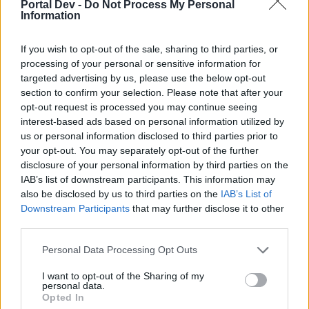
Portal Dev -
Do Not Process My Personal
[MA] Elige
Information
Día feliz
Un mar de
tu propio
del árbol
estrellas -
árbol
Agosto
If you wish to opt-out of the sale, sharing to third parties, or
2026
[MA]
processing of your personal or sensitive information for
Ofertón
targeted advertising by us, please use the below opt-out
de
oferta de
section to confirm your selection. Please note that after your
turboabo
paquetes
no de Susi
de la
opt-out request is processed you may continue seeing
planta
interest-based ads based on personal information utilized by
mágica
Un mar de
us or personal information disclosed to third parties prior to
retro -
estrellas -
your opt-out. You may separately opt-out of the further
Agosto
Agosto
2026
disclosure of your personal information by third parties on the
2026
IAB’s list of downstream participants. This information may
[MA] Elige
also be disclosed by us to third parties on the
IAB’s List of
Descuent
tu propio
Downstream Participants
that may further disclose it to other
o
árbol
third parties.
oferta de
Personal Data Processing Opt Outs
paquetes
de la
planta
I want to opt-out of the Sharing of my
personal data.
mágica
Opted In
retro -
Agosto