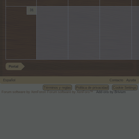
31
Portal
Español
Contacto
Ayuda
Términos y reglas
Política de privacidad
Cookie Settings
Forum software by XenForo
Forum software by XenForo™
Add-ons by Brivium
®