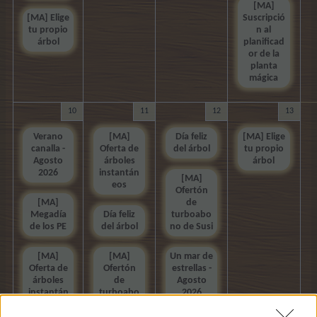
[MA]
[MA] Elige
Suscripció
tu propio
n al
árbol
planificad
or de la
planta
mágica
10
11
12
13
Verano
[MA]
Día feliz
[MA] Elige
canalla -
Oferta de
del árbol
tu propio
Agosto
árboles
árbol
2026
instantán
[MA]
eos
Ofertón
[MA]
de
Megadía
Día feliz
turboabo
de los PE
del árbol
no de Susi
[MA]
[MA]
Un mar de
Oferta de
Ofertón
estrellas -
árboles
de
Agosto
instantán
turboabo
2026
eos
no de Susi