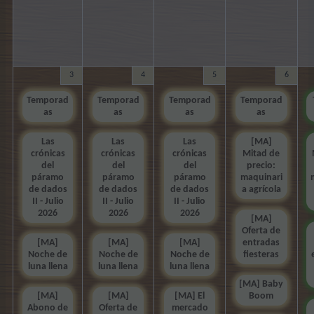
3
4
5
6
Temporad
Temporad
Temporad
Temporad
as
as
as
as
Las
Las
Las
[MA]
crónicas
crónicas
crónicas
Mitad de
del
del
del
precio:
páramo
páramo
páramo
maquinari
de dados
de dados
de dados
a agrícola
II - Julio
II - Julio
II - Julio
2026
2026
2026
[MA]
Oferta de
[MA]
[MA]
[MA]
entradas
Noche de
Noche de
Noche de
fiesteras
luna llena
luna llena
luna llena
[MA] Baby
[MA]
[MA]
[MA] El
Boom
Abono de
Oferta de
mercado