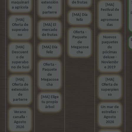
maquinari
extensión
de frutas
[MA]
a agrícola
de
Festival de
parterre
[MA] Día
las
[MA]
feliz
agromone
Oferta de
[MA] El
das
superabo
mercado
Oferta -
no
de frutas
Paquete
Nuevos
de
paquetes
[MA]
[MA] Día
Megacose
de
Descuent
feliz
cha
pócimas
o de
deluxe -
superabo
Noviembr
Oferta -
no de Susi
e 2019
Paquete
de
[MA]
Megacose
[MA]
Oferta de
cha
Oferta de
extensión
superpien
de
so
[MA] Elige
parterre
tu propio
árbol
Un mar de
Verano
estrellas -
canalla -
Agosto
Agosto
2026
2026