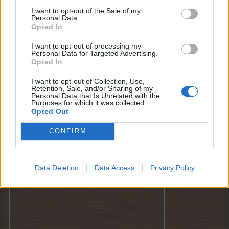
2026
I want to opt-out of the Sale of my
Personal Data.
Opted In
[MA] Elige
tu propio
I want to opt-out of processing my
árbol
Personal Data for Targeted Advertising.
Opted In
17
18
19
20
I want to opt-out of Collection, Use,
Retention, Sale, and/or Sharing of my
Verano
Personal Data that Is Unrelated with the
canalla -
Purposes for which it was collected.
Agosto
Opted Out
2026
CONFIRM
24
25
26
27
Data Deletion
Data Access
Privacy Policy