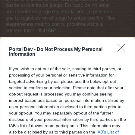
desde tu cuenta de juego. En caso de no tener
una cuenta de juego registrada aún, te pedimos
que te registres en el juego lo antes posible. Nos
alegraremos mucho con tu próxima visita a
nuestro foro!
„JUGAR“
< Ant
1
←
12
13
14
15
16
→
19
Siguiente >
Portal Dev -
Do Not Process My Personal
Information
Título
Último mensaje ↓
como desbloquear bosque de setas?
coruza
If you wish to opt-out of the sale, sharing to third parties, or
29 Noviembre 2017
Respuestas:
5
processing of your personal or sensitive information for
luna llena
targeted advertising by us, please use the below opt-out
lautarov
section to confirm your selection. Please note that after your
29 Noviembre 2017
Respuestas:
3
opt-out request is processed you may continue seeing
tiempo sin jugar
interest-based ads based on personal information utilized by
trinygranero
28 Noviembre 2017
Respuestas:
1
us or personal information disclosed to third parties prior to
tren expres
your opt-out. You may separately opt-out of the further
ian.v
disclosure of your personal information by third parties on the
26 Noviembre 2017
Respuestas:
1
IAB’s list of downstream participants. This information may
tren expres
also be disclosed by us to third parties on the
IAB’s List of
pychy70