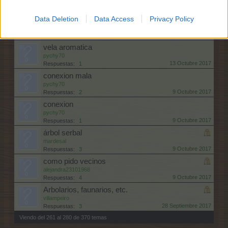
20 Octubre 2017
Respuestas:
5
Data Deletion
el roble de medianoche de luna llena
Data Access
Privacy Policy
pychy70
19 Octubre 2017
Respuestas:
1
vela aromatica
pychy70
13 Octubre 2017
Respuestas:
1
conexion mala
pychy70
9 Octubre 2017
Respuestas:
2
conexion
pychy70
9 Octubre 2017
Respuestas:
1
árbol serbal
mardesal
9 Octubre 2017
Respuestas:
3
como pido vecinos
alejandra23101968
9 Octubre 2017
Respuestas:
4
Arbolarios, faunarios, etc.
villampeiro
28 Septiembre 2017
Respuestas:
3
Viendo del 261 al 280 de 370 temas