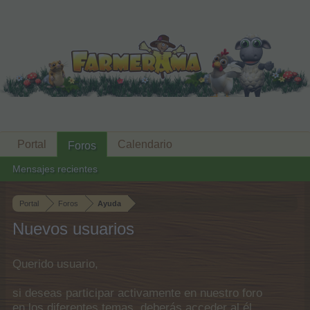
Portal
Calendario
Foros
Mensajes recientes
Portal
Foros
Ayuda
Nuevos usuarios
Querido usuario,
si deseas participar activamente en nuestro foro
en los diferentes temas, deberás acceder al él