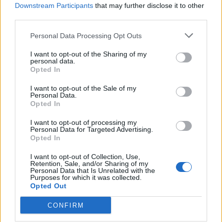
Downstream Participants
that may further disclose it to other
25 Noviembre 2017
Respuestas:
1
third parties.
ayudaaaa!!!
paola12f
14 Noviembre 2017
Respuestas:
3
Personal Data Processing Opt Outs
MERCADO
I want to opt-out of the Sharing of my
pychy70
personal data.
9 Noviembre 2017
Respuestas:
1
Opted In
VECINOS
nomis04
I want to opt-out of the Sale of my
5 Noviembre 2017
Respuestas:
1
Personal Data.
BUSCO VECINOS
Opted In
mvguirado
5 Noviembre 2017
Respuestas:
1
I want to opt-out of processing my
Personal Data for Targeted Advertising.
Aceptar Vecinos
Opted In
123Mari
3 Noviembre 2017
Respuestas:
3
I want to opt-out of Collection, Use,
agua y abono
Retention, Sale, and/or Sharing of my
pychy70
Personal Data that Is Unrelated with the
25 Octubre 2017
Respuestas:
1
Purposes for which it was collected.
madriguera de hadas
Opted Out
pychy70
25 Octubre 2017
Respuestas:
1
CONFIRM
hadas gatunas
pychy70