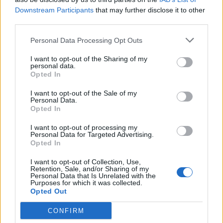
9 Octubre 2018
Respuestas:
9
Downstream Participants
that may further disclose it to other
Y ahora falla hasta el mercado...
third parties.
carlulogue
16 Julio 2019
Respuestas:
3
Personal Data Processing Opt Outs
venta y regalos
SindyNero
I want to opt-out of the Sharing of my
10 Octubre 2024
Respuestas:
3
personal data.
Opted In
venta y regalos
pinzon_2016
6 Febrero 2017
Respuestas:
10
I want to opt-out of the Sale of my
Personal Data.
Venta y regalos
Opted In
tomatesrojos25
13 Enero 2018
Respuestas:
12
I want to opt-out of processing my
valle edelweiss
Personal Data for Targeted Advertising.
Ajua
Opted In
10 Septiembre 2024
Respuestas:
0
usuarios nuevos
I want to opt-out of Collection, Use,
inesvaquero
Retention, Sale, and/or Sharing of my
28 Mayo 2019
Respuestas:
7
Personal Data that Is Unrelated with the
Purposes for which it was collected.
ustedes no respecta los bancos de idea y
Opted Out
mejoras
ISMAIEL_23
CONFIRM
28 Mayo 2017
Respuestas:
1
una sugerencia o punto de vista de venta y regalo