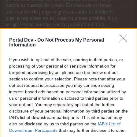
desde tu cuenta de juego. En caso de no tener
una cuenta de juego registrada aún, te pedimos
que te registres en el juego lo antes posible. Nos
alegraremos mucho con tu próxima visita a
nuestro foro!
„JUGAR“
Portal Dev -
Do Not Process My Personal
Enlaces generales
Information
Portal
If you wish to opt-out of the sale, sharing to third parties, or
Foros
processing of your personal or sensitive information for
Miembros destacados
targeted advertising by us, please use the below opt-out
Actividad reciente
section to confirm your selection. Please note that after your
opt-out request is processed you may continue seeing
Accede o regístrate
interest-based ads based on personal information utilized by
us or personal information disclosed to third parties prior to
Ayuda
your opt-out. You may separately opt-out of the further
disclosure of your personal information by third parties on the
Lista de foros
IAB’s list of downstream participants. This information may
also be disclosed by us to third parties on the
IAB’s List of
Normas de la casa
Downstream Participants
that may further disclose it to other
Normas de la casa
third parties.