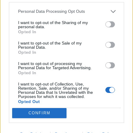
Oficial
Personal Data Processing Opt Outs
Anuncios oficiales
Anuncios técnicos
I want to opt-out of the Sharing of my
personal data.
Acontecimientos
Opted In
Blog del desarrollador
I want to opt-out of the Sale of my
FAQ sobre el juego
Personal Data.
Opted In
Índice/Descripciones
FAQ del juego
I want to opt-out of processing my
FAQ de acontecimientos
Personal Data for Targeted Advertising.
Opted In
FAQ técnicas
FAQ sobre pagos
I want to opt-out of Collection, Use,
Retention, Sale, and/or Sharing of my
Ayuda
Personal Data that Is Unrelated with the
Purposes for which it was collected.
Cuestiones generales
Opted Out
Cuestiones técnicas
CONFIRM
Nuevos usuarios
Usuarios+Juego
Búsqueda de amigos