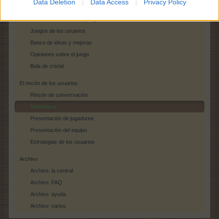
Data Deletion
Data Access
Privacy Policy
Concursos oficiales de foro
Mesa redonda sobre el juego
Juegos de los usuarios
Banco de ideas y mejoras
Opiniones sobre el juego
Bola de cristal
El rincón de los usuarios
Rincón de conversación
Mediateca
Presentación de jugadores
Presentación del equipo
Estrategias de los usuarios
Archivo
Archivo: la central
Archivo: FAQ
Archivo: ayuda
Archivo: varios