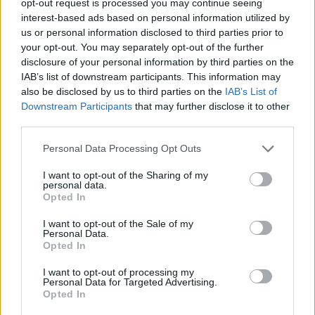
opt-out request is processed you may continue seeing
si deseas participar activamente en nuestro foro
interest-based ads based on personal information utilized by
en los diferentes temas, deberás acceder al él
us or personal information disclosed to third parties prior to
desde tu cuenta de juego. En caso de no tener
your opt-out. You may separately opt-out of the further
una cuenta de juego registrada aún, te pedimos
disclosure of your personal information by third parties on the
que te registres en el juego lo antes posible. Nos
IAB’s list of downstream participants. This information may
alegraremos mucho con tu próxima visita a
also be disclosed by us to third parties on the
IAB’s List of
nuestro foro!
„JUGAR“
Downstream Participants
that may further disclose it to other
Tema:
Rumores del mes de Diciembre - 2023
third parties.
AIMAR91
8 Diciembre 2023
Personal Data Processing Opt Outs
Adicto al foro
, Femenino
Mensajes:
2.550
"Me gusta" recibidos:
12.096
Puntos:
3.300
I want to opt-out of the Sharing of my
personal data.
Petunia03
6 Diciembre 2023
Opted In
Magnate del foro
Mensajes:
344
"Me gusta" recibidos:
573
Puntos:
370
I want to opt-out of the Sale of my
Personal Data.
Opted In
sularet
5 Diciembre 2023
Conde del foro
, Femenino
I want to opt-out of processing my
Mensajes:
1.040
"Me gusta" recibidos:
7.073
Puntos:
1.150
Personal Data for Targeted Advertising.
Opted In
asun
3 Diciembre 2023