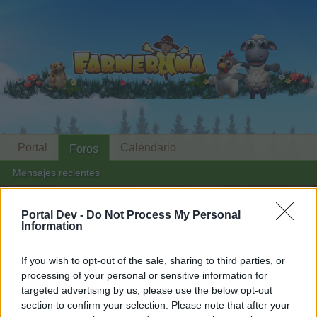
Portal
Calendario
Foros
Mensajes recientes
Foros
...
Rumores del mes de Diciembre - 2023
Portal Dev -
Do Not Process My Personal
Information
Miembros que le han dado a "Me
gusta" en el mensaje #7
If you wish to opt-out of the sale, sharing to third parties, or
processing of your personal or sensitive information for
targeted advertising by us, please use the below opt-out
Querido usuario,
section to confirm your selection. Please note that after your