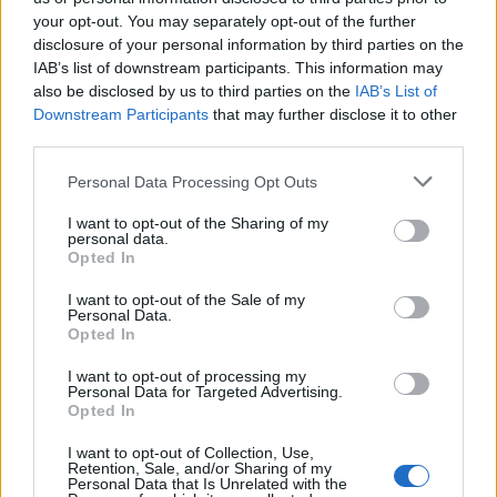
1 Agosto 2017
your opt-out. You may separately opt-out of the further
disclosure of your personal information by third parties on the
A
Tribeca
y
palutxi
les gusta esto.
IAB’s list of downstream participants. This information may
also be disclosed by us to third parties on the
IAB’s List of
Downstream Participants
that may further disclose it to other
third parties.
palutxi
Leyenda viviente del foro
Personal Data Processing Opt Outs
I want to opt-out of the Sharing of my
personal data.
Opted In
Spoiler
I want to opt-out of the Sale of my
Personal Data.
Opted In
si, fresquito y lluvioso, pero me gusta
porque se anda mejor por la city
I want to opt-out of processing my
Personal Data for Targeted Advertising.
1 Agosto 2017
Opted In
A
Tribeca
y
Lagranjeralokita3
les gusta esto.
I want to opt-out of Collection, Use,
Retention, Sale, and/or Sharing of my
Personal Data that Is Unrelated with the