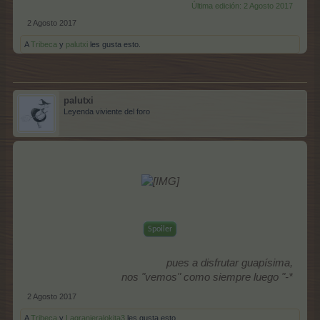
Última edición:
2 Agosto 2017
2 Agosto 2017
A
Tribeca
y
palutxi
les gusta esto.
palutxi
Leyenda viviente del foro
Spoiler
pues a disfrutar guapísima,
nos "vemos" como siempre luego "-*
2 Agosto 2017
A
Tribeca
y
Lagranjeralokita3
les gusta esto.