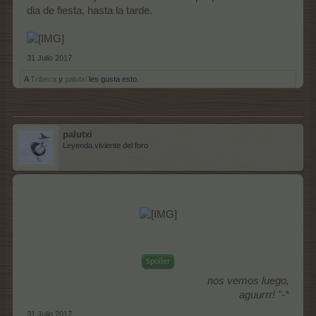
dia de fiesta, hasta la tarde.
31 Julio 2017
A
Tribeca
y
palutxi
les gusta esto.
palutxi
Leyenda viviente del foro
Spoiler
nos vemos luego,
aguurrr! "-*
31 Julio 2017