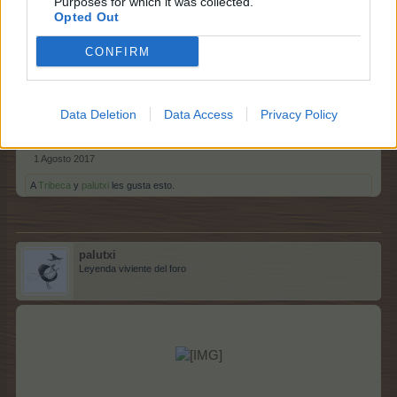
Purposes for which it was collected.
Opted Out
Lagranjeralokita3
Leyenda viviente del foro
CONFIRM
Si por eso lo digo porque martes y mercadillo pues dare
un paseo, pasa un buen dia, hasta la tarde.
Data Deletion
Data Access
Privacy Policy
1 Agosto 2017
A
Tribeca
y
palutxi
les gusta esto.
palutxi
Leyenda viviente del foro