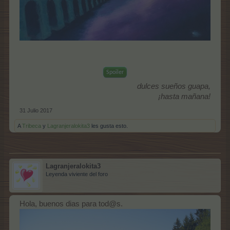
Spoiler
dulces sueños guapa,
¡hasta mañana!
31 Julio 2017
A
Tribeca
y
Lagranjeralokita3
les gusta esto.
Lagranjeralokita3
Leyenda viviente del foro
Hola, buenos dias para tod@s.