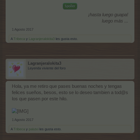
Spoiler
¡hasta luego guapa!
luego más ...
1 Agosto 2017
A
Tribeca
y
Lagranjeralokita3
les gusta esto.
Lagranjeralokita3
Leyenda viviente del foro
Hola, ya me retiro que pases buenas noches y tengas
felices sueños, besos, esto se lo deseo tambien a tod@s
los que pasen por este hilo.
1 Agosto 2017
A
Tribeca
y
palutxi
les gusta esto.