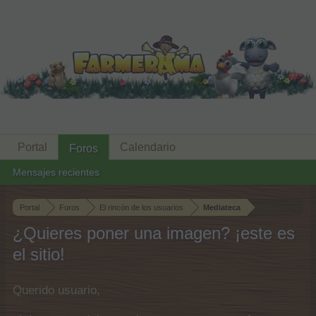
Portal
Calendario
Foros
Mensajes recientes
Portal
Foros
El rincón de los usuarios
Mediateca
¿Quieres poner una imagen? ¡este es
el sitio!
Querido usuario,