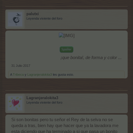
palutxi
Leyenda viviente del foro
Spoiler
¡que bonita!, de forma y color ...
31 Julio 2017
A
Tribeca
y
Lagranjeralokita3
les gusta esto.
Lagranjeralokita3
Leyenda viviente del foro
Si son bonitas pero tu señor el Rey de la selva no se
queda a tras, bien hay que hacer que ya la lavadora me
esta diciendo que ha terminado a si que pasa un bonito