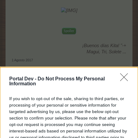
Spoiler
¡Buenos días Kita! "-+
Magui, Tri, Solete ...
1 Agosto 2017
A
Tribeca
le gusta esto.
Portal Dev -
Do Not Process My Personal
Information
Lagranjeralokita3
If you wish to opt-out of the sale, sharing to third parties, or
Leyenda viviente del foro
processing of your personal or sensitive information for
targeted advertising by us, please use the below opt-out
Hola Palu, dia fresquito que bien.
section to confirm your selection. Please note that after your
opt-out request is processed you may continue seeing
interest-based ads based on personal information utilized by
Última edición:
1 Agosto 2017
us or personal information disclosed to third parties prior to