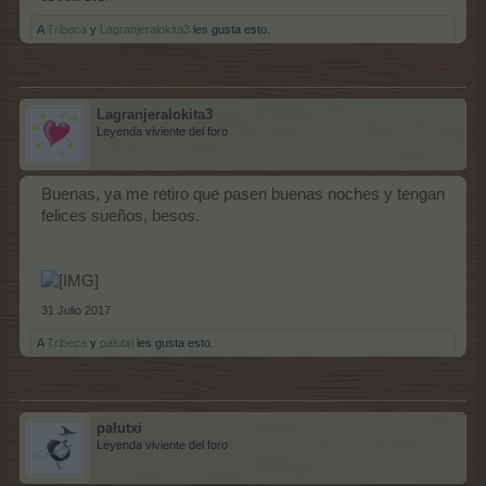
A
Tribeca
y
Lagranjeralokita3
les gusta esto.
Lagranjeralokita3
Leyenda viviente del foro
Buenas, ya me retiro que pasen buenas noches y tengan
felices sueños, besos.
31 Julio 2017
A
Tribeca
y
palutxi
les gusta esto.
palutxi
Leyenda viviente del foro