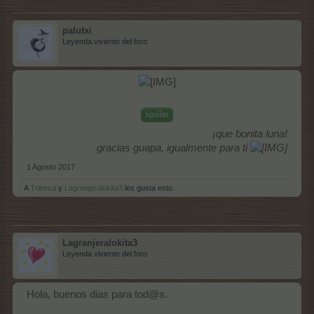
palutxi
Leyenda viviente del foro
Spoiler
¡que bonita luna!
gracias guapa, igualmente para ti
1 Agosto 2017
A
Tribeca
y
Lagranjeralokita3
les gusta esto.
Lagranjeralokita3
Leyenda viviente del foro
Hola, buenos dias para tod@s.