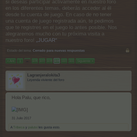
si deseas participar activamente en nuestro foro
en los diferentes temas, deberás acceder al él
desde tu cuenta de juego. En caso de no tener
una cuenta de juego registrada aún, te pedimos
que te registres en el juego lo antes posible. Nos
alegraremos mucho con tu próxima visita a
nuestro foro!
„JUGAR“
Estado del tema:
Cerrado para nuevas respuestas
< Ant
1
←
Siguiente >
1106
1107
1108
1109
1110
1111
Lagranjeralokita3
Leyenda viviente del foro
Hola Palu, que rico,
31 Julio 2017
A
Tribeca
y
palutxi
les gusta esto.