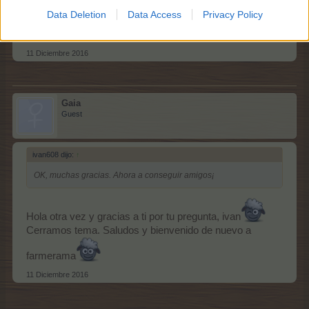
Data Deletion
Data Access
Privacy Policy
OK, muchas gracias. Ahora a conseguir amigos¡
11 Diciembre 2016
Gaia
Guest
ivan608 dijo:
↑
OK, muchas gracias. Ahora a conseguir amigos¡
Hola otra vez y gracias a ti por tu pregunta, ivan
Cerramos tema. Saludos y bienvenido de nuevo a
farmerama
11 Diciembre 2016