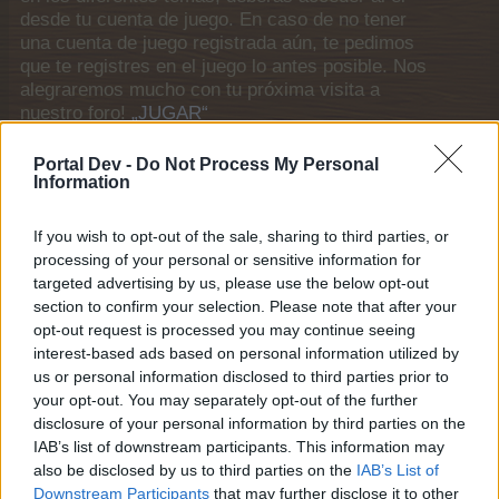
desde tu cuenta de juego. En caso de no tener
una cuenta de juego registrada aún, te pedimos
que te registres en el juego lo antes posible. Nos
alegraremos mucho con tu próxima visita a
nuestro foro!
„JUGAR“
Estado del tema:
Cerrado para nuevas respuestas
Portal Dev -
Do Not Process My Personal
Information
ivan608
Principiante
If you wish to opt-out of the sale, sharing to third parties, or
processing of your personal or sensitive information for
targeted advertising by us, please use the below opt-out
Hola¡ he estado un tiempo sin jugar y ahora que lo he
section to confirm your selection. Please note that after your
retomado veo que hay un monton de animales nuevos y
opt-out request is processed you may continue seeing
muchas cosas más . Enhora buena por vuestro trabajo.
interest-based ads based on personal information utilized by
Mi pregunta es donde encuentro chatarra para construir
us or personal information disclosed to third parties prior to
los talleres que quiero? muchas gracias, un salido
your opt-out. You may separately opt-out of the further
11 Diciembre 2016
disclosure of your personal information by third parties on the
IAB’s list of downstream participants. This information may
also be disclosed by us to third parties on the
IAB’s List of
Downstream Participants
that may further disclose it to other
Gaia