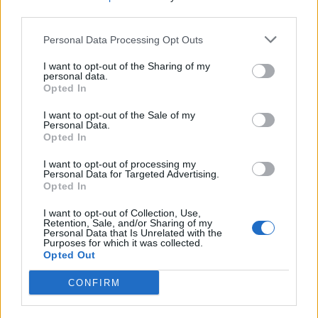
third parties.
Guest
Personal Data Processing Opt Outs
ivan608 dijo:
↑
I want to opt-out of the Sharing of my
Hola¡ he estado un tiempo sin jugar y ahora que lo he retomado
personal data.
veo que hay un monton de animales nuevos y muchas cosas
Opted In
más . Enhora buena por vuestro trabajo.
Mi pregunta es donde encuentro chatarra para construir los
I want to opt-out of the Sale of my
talleres que quiero? muchas gracias, un salido
Personal Data.
Opted In
Buenas noches, ivan
I want to opt-out of processing my
Personal Data for Targeted Advertising.
Esta herramienta sale de los terrenos al recoger
Opted In
cosechas, establos, talleres y árboles. También en las
cajas de herramientas.
I want to opt-out of Collection, Use,
Retention, Sale, and/or Sharing of my
¿Podemos ayudarte en algo más?
Personal Data that Is Unrelated with the
Purposes for which it was collected.
11 Diciembre 2016
Opted Out
CONFIRM
ivan608
Principiante