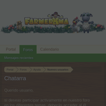
Portal
Calendario
Foros
Mensajes recientes
Portal
Foros
Ayuda
Nuevos usuarios
Chatarra
Querido usuario,
si deseas participar activamente en nuestro foro
en los diferentes temas, deberás acceder al él