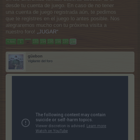
desde tu cuenta de juego. En caso de no tener
una cuenta de juego registrada aún, te pedimos
que te registres en el juego lo antes posible. Nos
alegraremos mucho con tu próxima visita a
nuestro foro!
„JUGAR“
< Ant
1
←
193
194
195
196
197
198
güebon
Vigilante del foro