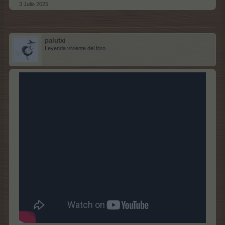
3 Julio 2025
palutxi
Leyenda viviente del foro