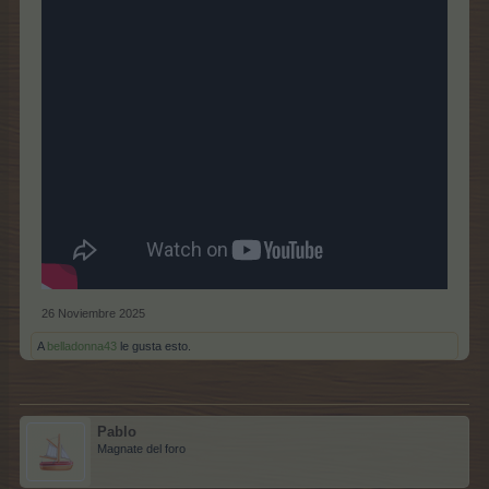
26 Noviembre 2025
A
belladonna43
le gusta esto.
Pablo
Magnate del foro