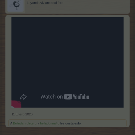
Leyenda viviente del foro
11 Enero 2026
A
Belinda
,
ruleteru
y
belladonna43
les gusta esto.