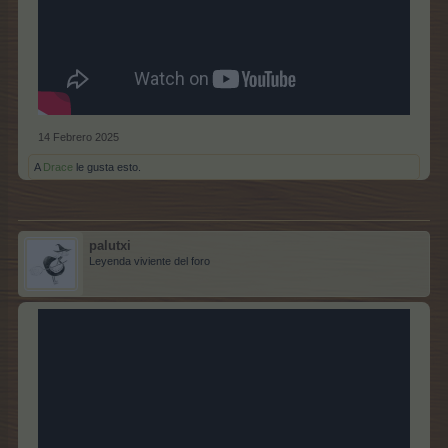
14 Febrero 2025
A
Drace
le gusta esto.
palutxi
Leyenda viviente del foro