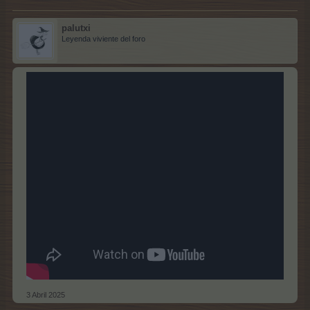
palutxi
Leyenda viviente del foro
3 Abril 2025