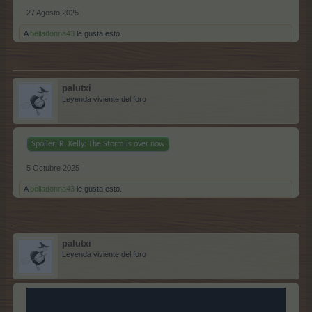
27 Agosto 2025
A
belladonna43
le gusta esto.
palutxi
Leyenda viviente del foro
Spoiler:
R. Kelly: The Storm is over now
5 Octubre 2025
A
belladonna43
le gusta esto.
palutxi
Leyenda viviente del foro