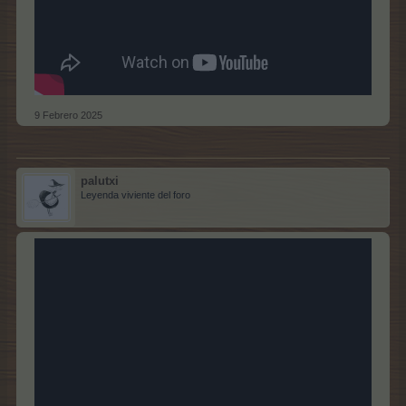
9 Febrero 2025
palutxi
Leyenda viviente del foro