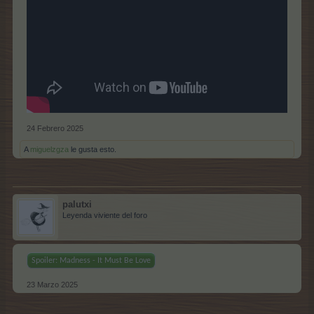
24 Febrero 2025
A
miguelzgza
le gusta esto.
palutxi
Leyenda viviente del foro
Spoiler:
Madness - It Must Be Love
23 Marzo 2025