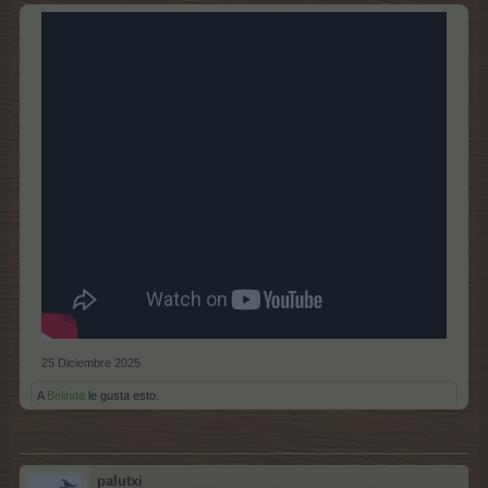
25 Diciembre 2025
A
Belinda
le gusta esto.
palutxi