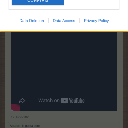
CONFIRM
belladonna43
Leyenda viviente del foro
Data Deletion
Data Access
Privacy Policy
17 Junio 2025
A
palutxi
le gusta esto.