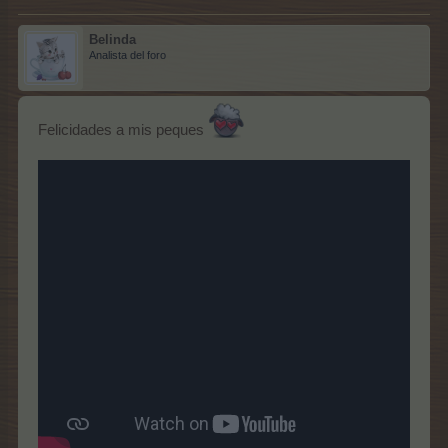
Belinda
Analista del foro
Felicidades a mis peques