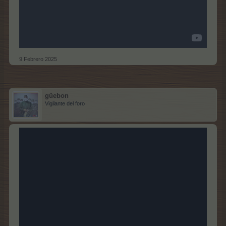
9 Febrero 2025
güebon
Vigilante del foro