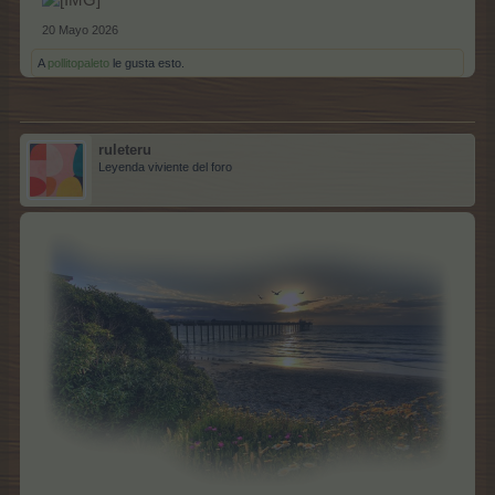
20 Mayo 2026
A
pollitopaleto
le gusta esto.
ruleteru
Leyenda viviente del foro