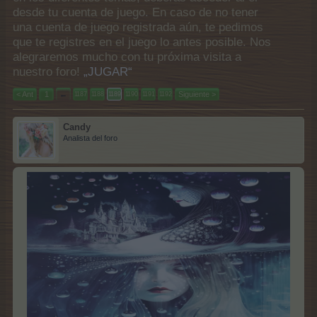
desde tu cuenta de juego. En caso de no tener
una cuenta de juego registrada aún, te pedimos
que te registres en el juego lo antes posible. Nos
alegraremos mucho con tu próxima visita a
nuestro foro!
„JUGAR“
< Ant
1
←
Siguiente >
1187
1188
1189
1190
1191
1192
Candy
Analista del foro