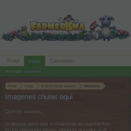
Portal
Calendario
Foros
Mensajes recientes
Portal
Foros
El rincón de los usuarios
Mediateca
Imagenes chulas aqui
Querido usuario,
si deseas participar activamente en nuestro foro
en los diferentes temas, deberás acceder al él