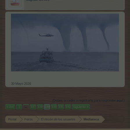
30 Mayo 2026
(Debes acceder o registrarte para responder aquí.)
< Ant
1
←
Siguiente >
1187
1188
1189
1190
1191
1192
Portal
Foros
El rincón de los usuarios
Mediateca