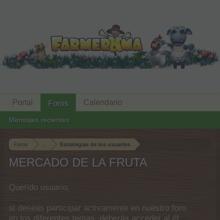
Portal
Calendario
Foros
Mensajes recientes
Foros
...
Estrategias de los usuarios
MERCADO DE LA FRUTA
Querido usuario,
si deseas participar activamente en nuestro foro
en los diferentes temas, deberás acceder al él