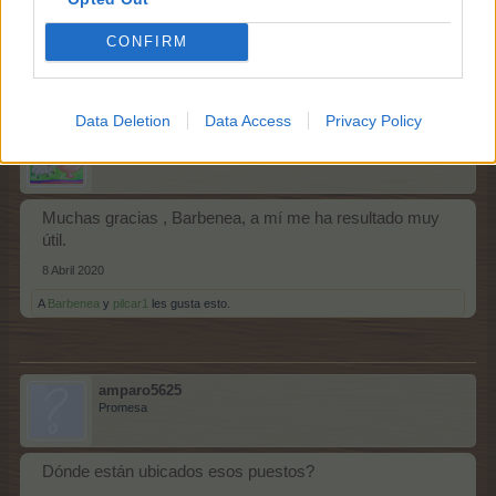
8 Abril 2020
CONFIRM
A
Shadow
,
Complexs
,
corderito70
y a
3 otros
les gusta esto.
Data Deletion
Data Access
Privacy Policy
-senin-
Leyenda viviente del foro
Muchas gracias , Barbenea, a mí me ha resultado muy
útil.
8 Abril 2020
A
Barbenea
y
pilcar1
les gusta esto.
amparo5625
Promesa
Dónde están ubicados esos puestos?