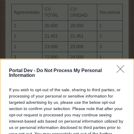
CV
CV
Agrononedas
Secuencia
TOTAL
UNIDAD
1
20.000
20.000
1
1
21.451
21.451
2
1
23.006
23.006
3
3
72.000
24.000
1
1
24.674
24.674
4
Portal Dev -
Do Not Process My Personal
Information
3
76.453
25.484
2
1
26.463
26.463
5
If you wish to opt-out of the sale, sharing to third parties, or
processing of your personal or sensitive information for
3
81.180
27.060
3
targeted advertising by us, please use the below opt-out
section to confirm your selection. Please note that after your
8
224.000
28.000
1
opt-out request is processed you may continue seeing
1
28.382
28.382
6
interest-based ads based on personal information utilized by
us or personal information disclosed to third parties prior to
3
86.200
28.733
4
your opt-out. You may separately opt-out of the further