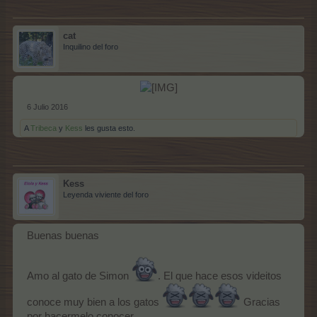
cat
Inquilino del foro
6 Julio 2016
A
Tribeca
y
Kess
les gusta esto.
Kess
Leyenda viviente del foro
Buenas buenas
Amo al gato de Simon
. El que hace esos videitos
conoce muy bien a los gatos
Gracias
por hacermelo conocer