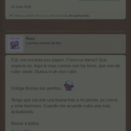
19 Junio 2016
A
Tribeca
,
palutxi
,
Kess
y
1 persona más
les gusta esto.
Kess
Leyenda viviente del foro
Cat, me encanta ese pájaro. Como se llama? Que
especie es. Aquí lo mas común son los loros, que son de
color verde. Nunca vi de ese color.
Gringa divinos tus perritos.
.
Tengo que sacarle una buena foto a mi perrita, ya creció
y esta hermosa. Cuando me acuerde subo una más
actualizada.
Besos a todos.