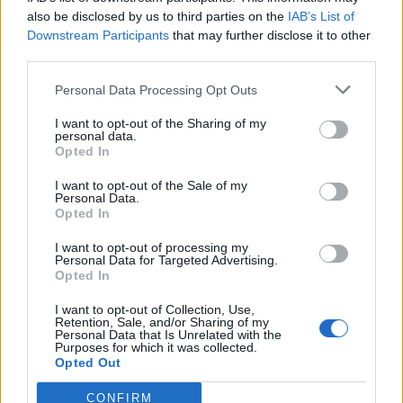
also be disclosed by us to third parties on the
IAB’s List of
lagringa65
Downstream Participants
that may further disclose it to other
Adicto al foro
third parties.
Personal Data Processing Opt Outs
Aquí estoy yo con una de mis mascotas, se llama Pipa
es una pekines enana y es un miembro mas de la
I want to opt-out of the Sharing of my
familia, en la foto salió con los ojitos blancos, pero son
personal data.
marrones , además tengo una tortuga , una lechuza y
Opted In
dos perritos mas ,
Amo a los animales
I want to opt-out of the Sale of my
Personal Data.
Edito , la nena que está conmigo es una de mis nietas la
Opted In
mas pequeña
I want to opt-out of processing my
Personal Data for Targeted Advertising.
Opted In
I want to opt-out of Collection, Use,
Retention, Sale, and/or Sharing of my
Personal Data that Is Unrelated with the
Purposes for which it was collected.
Opted Out
CONFIRM