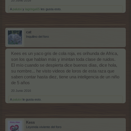
20 Junio 2016
A
palutxi
y
lagringa65
les gusta esto.
cat
Inquilino del foro
Kees es un yaco gris de cola roja, es orihunda de Africa,
son los que hablan más y imintan toda clase de ruidos.
El mío cuando se despierta dice buenos días, dice hola,
su nombre... he visto videos de loros de esta raza que
saben contar hasta diez, tiene una inteligencia de un niño
de 5 años
20 Junio 2016
A
palutxi
le gusta esto.
Kess
Leyenda viviente del foro