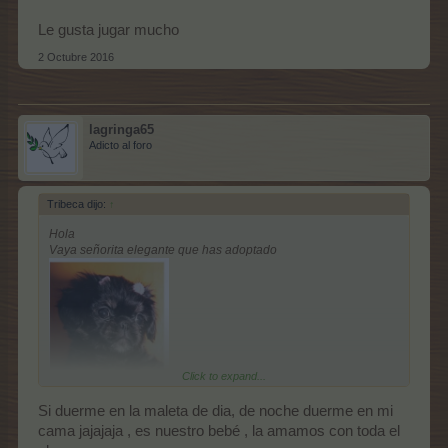
Le gusta jugar mucho
2 Octubre 2016
lagringa65
Adicto al foro
Tribeca dijo:
↑
Hola
Vaya señorita elegante que has adoptado
Click to expand...
Si duerme en la maleta de dia, de noche duerme en mi
¡pero si no tiene pelo para dos kikis! que chiquitina tan dulce,
cama jajajaja , es nuestro bebé , la amamos con toda el
¿Duerme en esa maleta?. Yo tengo un gato muy interesado en