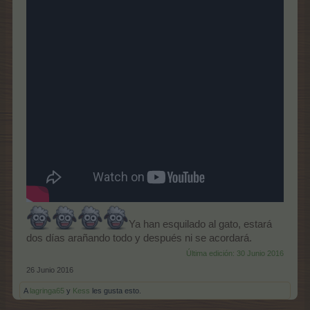
Ya han esquilado al gato, estará
dos días arañando todo y después ni se acordará.
Última edición:
30 Junio 2016
26 Junio 2016
A
lagringa65
y
Kess
les gusta esto.