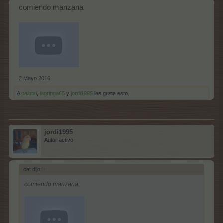
comiendo manzana
2 Mayo 2016
A
palutxi
,
lagringa65
y
jordi1995
les gusta esto.
jordi1995
Autor activo
cat dijo:
↑
comiendo manzana