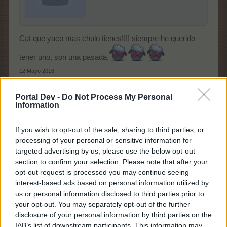
Cat que yaco mas chulo tienes!!!! siempre he querido
tener uno, son una pasada.
12 Mayo 2016
A
Tribeca
y
palutxi
les gusta esto.
Portal Dev -
Do Not Process My Personal
Information
cat
If you wish to opt-out of the sale, sharing to third parties, or
Inquilino del foro
processing of your personal or sensitive information for
targeted advertising by us, please use the below opt-out
section to confirm your selection. Please note that after your
si y muy graciosos, el mio habla mucho, hace dos
opt-out request is processed you may continue seeing
meses que me lo han regalado
interest-based ads based on personal information utilized by
12 Mayo 2016
us or personal information disclosed to third parties prior to
A
palutxi
le gusta esto.
your opt-out. You may separately opt-out of the further
disclosure of your personal information by third parties on the
IAB’s list of downstream participants. This information may