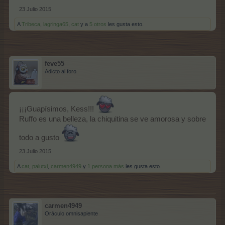
23 Julio 2015
A
Tribeca
,
lagringa65
,
cat
y a
5 otros
les gusta esto.
feve55
Adicto al foro
¡¡¡Guapísimos, Kess!!!
Ruffo es una belleza, la chiquitina se ve amorosa y sobre
todo a gusto
23 Julio 2015
A
cat
,
palutxi
,
carmen4949
y
1 persona más
les gusta esto.
carmen4949
Oráculo omnisapiente