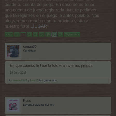
desde tu cuenta de juego. En caso de no tener
una cuenta de juego registrada aún, te pedimos
que te registres en el juego lo antes posible. Nos
alegraremos mucho con tu próxima visita a
nuestro foro!
„JUGAR“
< Ant
1
←
12
13
14
15
16
17
Siguiente >
conan30
Candidato
Es que cuando le hice la foto era invierno, jajajaja.
19 Julio 2015
A
carmen4949
y
feve55
les gusta esto.
Kess
Leyenda viviente del foro