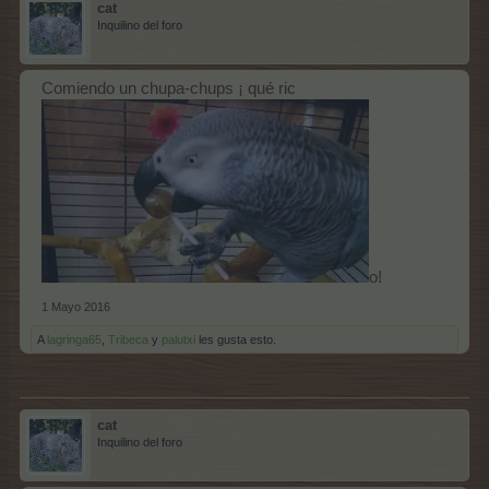
cat
Inquilino del foro
Comiendo un chupa-chups ¡ qué ric
o!
1 Mayo 2016
A
lagringa65
,
Tribeca
y
palutxi
les gusta esto.
cat
Inquilino del foro