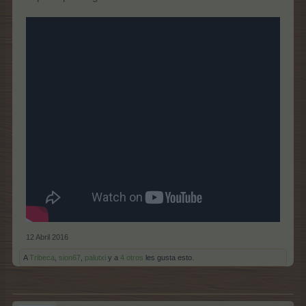
12 Abril 2016
A
Tribeca
,
sion67
,
palutxi
y a
4 otros
les gusta esto.