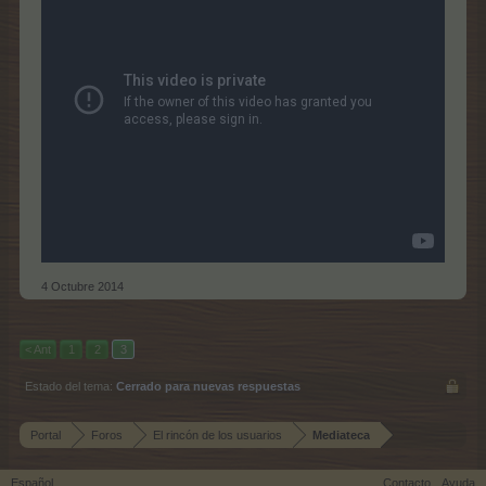
4 Octubre 2014
< Ant
1
2
3
Estado del tema:
Cerrado para nuevas respuestas
Portal
Foros
El rincón de los usuarios
Mediateca
Español
Contacto
Ayuda