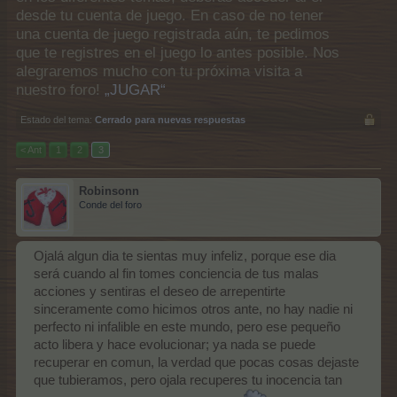
desde tu cuenta de juego. En caso de no tener
una cuenta de juego registrada aún, te pedimos
que te registres en el juego lo antes posible. Nos
alegraremos mucho con tu próxima visita a
nuestro foro!
„JUGAR“
Estado del tema:
Cerrado para nuevas respuestas
< Ant
1
2
3
Robinsonn
Conde del foro
Ojalá algun dia te sientas muy infeliz, porque ese dia
será cuando al fin tomes conciencia de tus malas
acciones y sentiras el deseo de arrepentirte
sinceramente como hicimos otros ante, no hay nadie ni
perfecto ni infalible en este mundo, pero ese pequeño
acto libera y hace evolucionar; ya nada se puede
recuperar en comun, la verdad que pocas cosas dejaste
que tubieramos, pero ojala recuperes tu inocencia tan