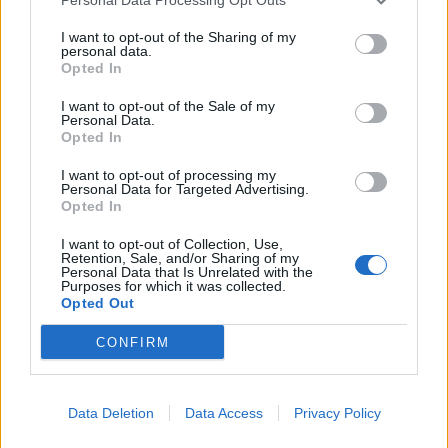
I want to opt-out of the Sharing of my
personal data.
Opted In
I want to opt-out of the Sale of my
Personal Data.
Opted In
I want to opt-out of processing my
Personal Data for Targeted Advertising.
Opted In
2 Octubre 2014
I want to opt-out of Collection, Use,
Retention, Sale, and/or Sharing of my
Personal Data that Is Unrelated with the
Robinsonn
Purposes for which it was collected.
Conde del foro
Opted Out
CONFIRM
UN VALENTÓN
Un valentón de espátula y gregüesco,
que a la muerte mil vidas sacrifica,
Data Deletion
Data Access
Privacy Policy
cansado del oficio de la pica,
mas no del ejercicio picaresco,